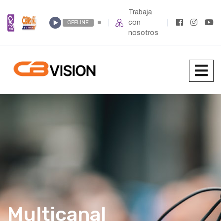
Trabaja
con
OFFLINE
nosotros
Multicanal