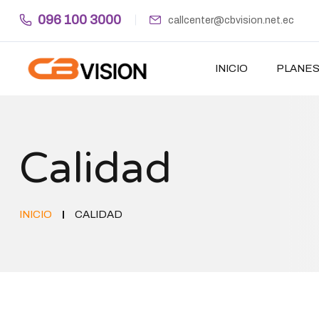
096 100 3000
callcenter@cbvision.net.ec
INICIO
PLANE
Calidad
INICIO
CALIDAD