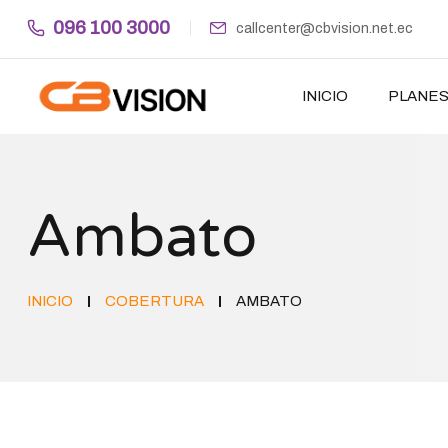
096 100 3000
callcenter@cbvision.net.ec
INICIO
PLANE
Ambato
INICIO
COBERTURA
AMBATO